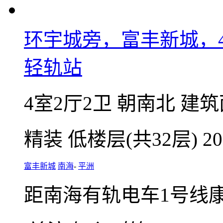
环宇城旁，富丰新城，
轻轨站
4室2厅2卫
朝南北
建筑面
精装
低楼层(共32层)
2
富丰新城
南海
-
平洲