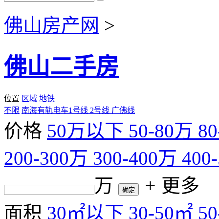
佛山房产网
>
佛山二手房
位置
区域
地铁
不限
南海有轨电车1号线
2号线
广佛线
价格
50万以下
50-80万
8
200-300万
300-400万
400
万
+
更多
确定
面积
30㎡以下
30-50㎡
5