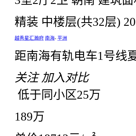
越秀星汇瀚府一期，南
于发票
3室2厅2卫
朝南
建筑面
精装
中楼层(共32层)
2
越秀星汇瀚府
南海
-
平洲
距南海有轨电车1号线夏