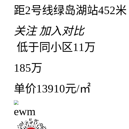
保利翡翠公馆 4房2厅2卫
4室2厅2卫
朝南北
建筑
毛坯
高楼层(共29层)
2
保利翡翠公馆
禅城
-
南庄
距2号线绿岛湖站452米
关注
加入对比
低于同小区11万