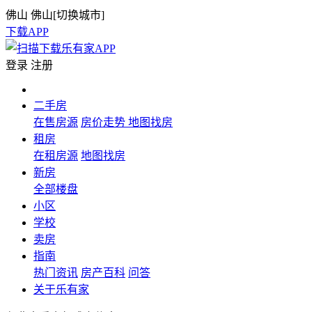
佛山
佛山[
切换城市
]
下载APP
登录
注册
二手房
在售房源
房价走势
地图找房
租房
在租房源
地图找房
新房
全部楼盘
小区
学校
卖房
指南
热门资讯
房产百科
问答
关于乐有家