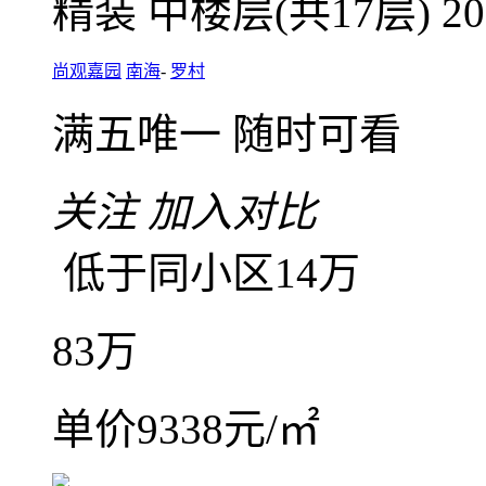
尚观嘉园 3房2厅1卫 88
3室2厅1卫
朝北
建筑面积
精装
中楼层(共17层)
2
尚观嘉园
南海
-
罗村
满五唯一
随时可看
关注
加入对比
低于同小区14万