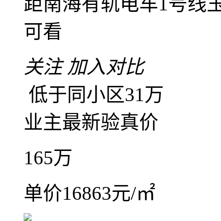
精装
中楼层(共31层)
2
龙光天曜
南海
-
平洲
距南海有轨电车1号线玉
可看
关注
加入对比
低于同小区31万
业主最新验真价
165
万