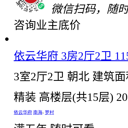
微信扫码，随
咨询业主底价
依云华府 3房2厅2卫 115
3室2厅2卫
朝北
建筑面积
精装
高楼层(共15层)
2