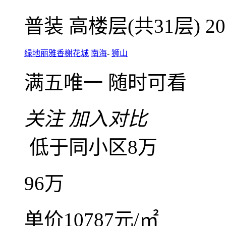
微信扫码，随
咨询业主底价
绿地丽雅香榭花城 3房2
3室2厅2卫
朝北
建筑面
普装
高楼层(共31层)
2
绿地丽雅香榭花城
南海
-
狮山