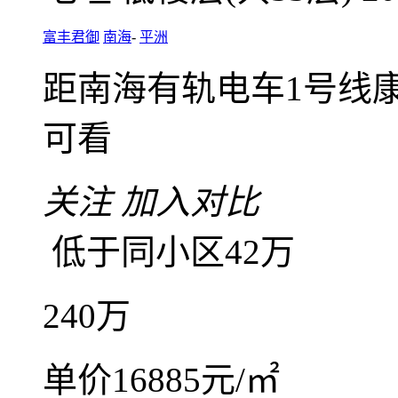
咨询业主底价
富丰君御南北对流四房
4室2厅2卫
朝南北
建筑面
毛坯
低楼层(共33层)
2
富丰君御
南海
-
平洲
距南海有轨电车1号线康
可看