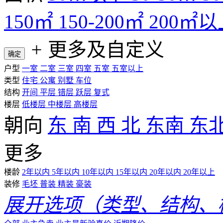
150㎡
150-200㎡
200㎡以
+
更多及自定义
确定
户型
一室
二室
三室
四室
五室
五室以上
类型
住宅
公寓
别墅
车位
结构
开间
平层
错层
跃层
复式
楼层
低楼层
中楼层
高楼层
朝向
东
南
西
北
东南
东
更多
楼龄
2年以内
5年以内
10年以内
15年以内
20年以内
20年以上
装修
毛坯
普装
精装
豪装
展开选项（类型、结构、