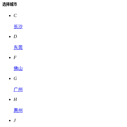
选择城市
C
长沙
D
东莞
F
佛山
G
广州
H
惠州
J