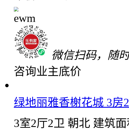
距南海有轨电车1号线夏
关注
加入对比
低于同小区30万
208
万
单价16902元/㎡