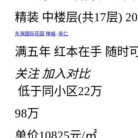
微信扫码，随
咨询业主底价
东海国际花园 3房2厅2卫 
3室2厅2卫
朝南
建筑面积
精装
中楼层(共17层)
2