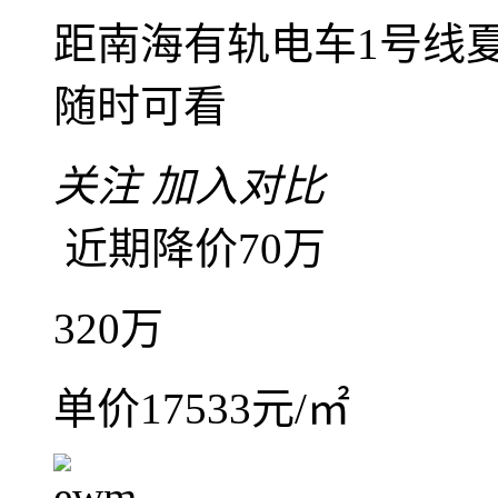
依岸康堤花园，大美宅
5室2厅3卫
朝南北
建筑面
精装
高楼层(共30层)
2
依岸康堤花园
南海
-
平洲
距南海有轨电车1号线夏
随时可看
关注
加入对比