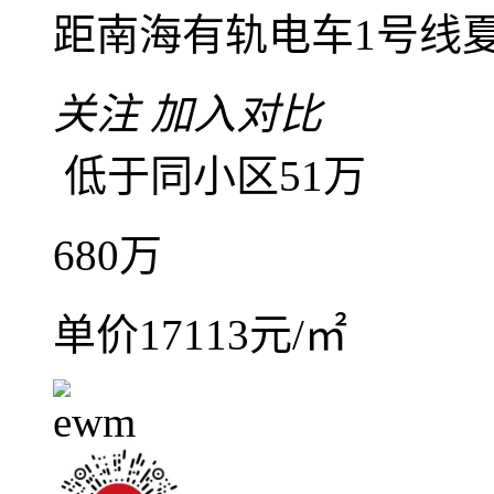
点评
8室4厅4卫
朝南北
建筑面
精装
低楼层(共30层)
2
依岸康堤花园
南海
-
平洲
距南海有轨电车1号线夏
关注
加入对比
低于同小区51万