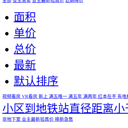
全部
业主急卖
业主最新验真价
近期降价
面积
单价
总价
最新
默认排序
视频看房
VR看房
新上
满五唯一
满五年
满两年
红本在手
有电
小区到地铁站直径距离小于
非地下室
业主最新验真价
换新急售