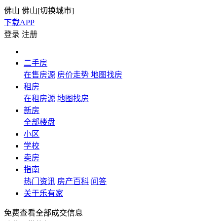
佛山
佛山[
切换城市
]
下载APP
登录
注册
二手房
在售房源
房价走势
地图找房
租房
在租房源
地图找房
新房
全部楼盘
小区
学校
卖房
指南
热门资讯
房产百科
问答
关于乐有家
免费查看全部成交信息