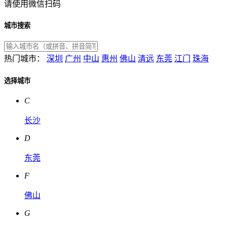
请使用微信扫码
城市搜索
热门城市：
深圳
广州
中山
惠州
佛山
清远
东莞
江门
珠海
选择城市
C
长沙
D
东莞
F
佛山
G