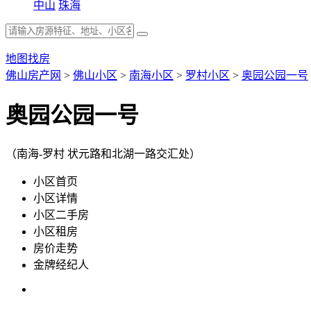
中山
珠海
地图找房
佛山房产网
>
佛山小区
>
南海小区
>
罗村小区
>
奥园公园一号
奥园公园一号
（南海-罗村 状元路和北湖一路交汇处）
小区首页
小区详情
小区二手房
小区租房
房价走势
金牌经纪人