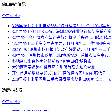
佛山房产资讯
查看更多>
3.28早报丨南山将推动5条地铁线建设！近1个月深圳等多城密
3.21早报丨3月LPR公布，深圳22家商业银行最新房贷利率.
3.7早报丨今年降息有望？央行：将灵活高效运用降准降息等
12.2早报丨二手房交易占主导，11月深圳二手住宅网签占比达
2025年9月深圳市场月报 I 新政利好带动，9月深圳一二手..
4.9早报丨深圳楼市落地“以旧换新”3.0，首推卖旧房享3万..
多地密集出台购房补贴新政 “真金白银”稳楼市
大湾区重要道路广佛西环广州段首联连续梁合龙
开年首月新增贷款超5万亿元 释放经济回升向好强信号
2.18早报丨上周深圳二手房录得量恢复到1200套以上，市场.
选房小技巧
查看更多>