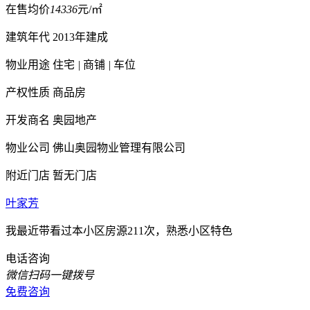
在售均价
14336
元/㎡
建筑年代
2013年建成
物业用途
住宅
|
商铺
|
车位
产权性质
商品房
开发商名
奥园地产
物业公司
佛山奥园物业管理有限公司
附近门店
暂无门店
叶家芳
我最近带看过本小区房源211次，熟悉小区特色
电话咨询
微信扫码一键拨号
免费咨询