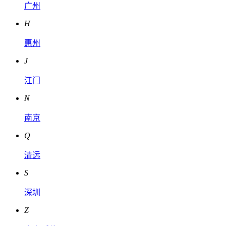
广州
H
惠州
J
江门
N
南京
Q
清远
S
深圳
Z