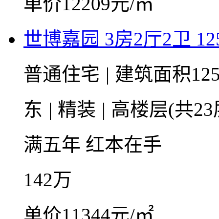
单价12209元/㎡
世博嘉园 3房2厅2卫 125
普通住宅
|
建筑面积125
东
|
精装
|
高楼层(共23
满五年
红本在手
142
万
单价11344元/㎡