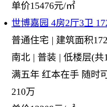
单价15476元/㎡
世博嘉园 4房2厅3卫 17
普通住宅
|
建筑面积17
南北
|
普装
|
低楼层(共1
满五年
红本在手
随时
210
万