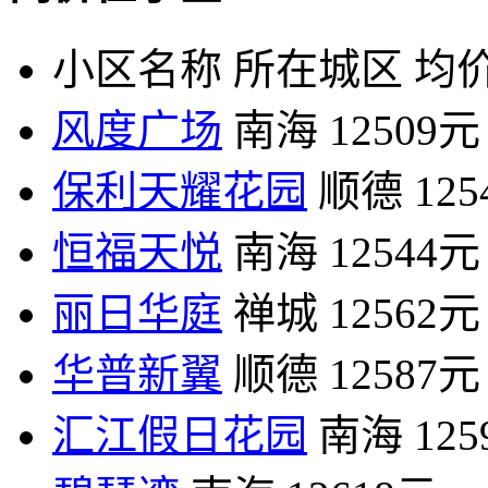
小区名称
所在城区
均价
风度广场
南海
12509元
保利天耀花园
顺德
12
恒福天悦
南海
12544元
丽日华庭
禅城
12562元
华普新翼
顺德
12587元
汇江假日花园
南海
12