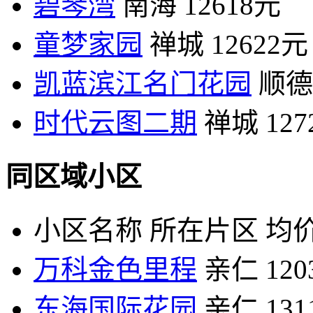
碧琴湾
南海
12618元
童梦家园
禅城
12622元
凯蓝滨江名门花园
顺德
时代云图二期
禅城
12
同区域小区
小区名称
所在片区
均价
万科金色里程
亲仁
12
东海国际花园
亲仁
13