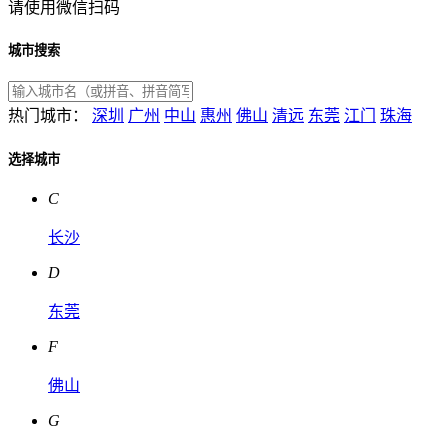
请使用微信扫码
城市搜索
热门城市：
深圳
广州
中山
惠州
佛山
清远
东莞
江门
珠海
选择城市
C
长沙
D
东莞
F
佛山
G