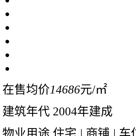
在售均价
14686
元/㎡
建筑年代
2004年建成
物业用途
住宅
|
商铺
|
车