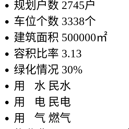
规划户数
2745户
车位个数
3338个
建筑面积
500000㎡
容积比率
3.13
绿化情况
30%
用
水
民水
用
电
民电
用
气
燃气