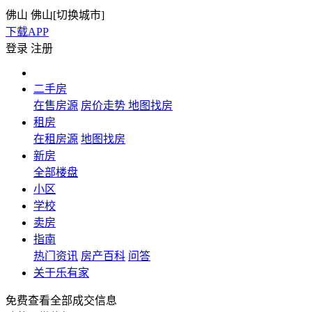
佛山
佛山[
切换城市
]
下载APP
登录
注册
二手房
在售房源
房价走势
地图找房
租房
在租房源
地图找房
新房
全部楼盘
小区
学校
卖房
指南
热门资讯
房产百科
问答
关于乐有家
免费查看全部成交信息