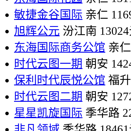
敏捷金谷国际
亲仁
11
旭辉公元
汾江南
1302
东海国际商务公馆
亲仁
时代云图一期
朝安
14
保利时代辰悦公馆
福升
时代云图二期
朝安
12
星星凯旋国际
季华路
2
非凡领域
季华路
1846