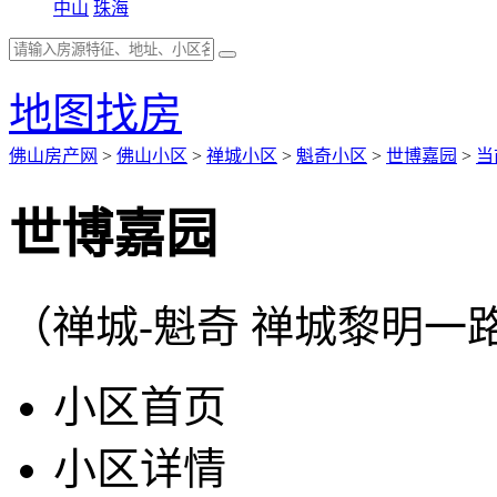
中山
珠海
地图找房
佛山房产网
>
佛山小区
>
禅城小区
>
魁奇小区
>
世博嘉园
>
当
世博嘉园
（禅城-魁奇 禅城黎明一路
小区首页
小区详情