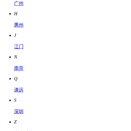
广州
H
惠州
J
江门
N
南京
Q
清远
S
深圳
Z