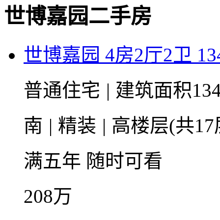
世博嘉园二手房
世博嘉园 4房2厅2卫 13
普通住宅
|
建筑面积134
南
|
精装
|
高楼层(共17
满五年
随时可看
208
万