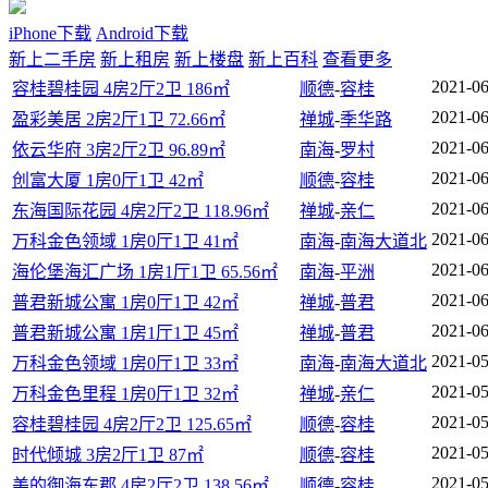
iPhone下载
Android下载
新上二手房
新上租房
新上楼盘
新上百科
查看更多
2021-06
容桂碧桂园 4房2厅2卫 186㎡
顺德
-
容桂
2021-06
盈彩美居 2房2厅1卫 72.66㎡
禅城
-
季华路
2021-06
依云华府 3房2厅2卫 96.89㎡
南海
-
罗村
2021-06
创富大厦 1房0厅1卫 42㎡
顺德
-
容桂
2021-06
东海国际花园 4房2厅2卫 118.96㎡
禅城
-
亲仁
2021-06
万科金色领域 1房0厅1卫 41㎡
南海
-
南海大道北
2021-06
海伦堡海汇广场 1房1厅1卫 65.56㎡
南海
-
平洲
2021-06
普君新城公寓 1房0厅1卫 42㎡
禅城
-
普君
2021-06
普君新城公寓 1房1厅1卫 45㎡
禅城
-
普君
2021-05
万科金色领域 1房0厅1卫 33㎡
南海
-
南海大道北
2021-05
万科金色里程 1房0厅1卫 32㎡
禅城
-
亲仁
2021-05
容桂碧桂园 4房2厅2卫 125.65㎡
顺德
-
容桂
2021-05
时代倾城 3房2厅1卫 87㎡
顺德
-
容桂
2021-05
美的御海东郡 4房2厅2卫 138.56㎡
顺德
-
容桂