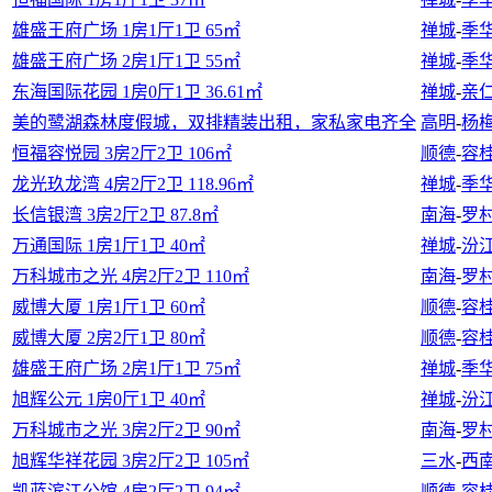
雄盛王府广场 1房1厅1卫 65㎡
禅城
-
季
雄盛王府广场 2房1厅1卫 55㎡
禅城
-
季
东海国际花园 1房0厅1卫 36.61㎡
禅城
-
亲
美的鹭湖森林度假城，双排精装出租，家私家电齐全
高明
-
杨
恒福容悦园 3房2厅2卫 106㎡
顺德
-
容
龙光玖龙湾 4房2厅2卫 118.96㎡
禅城
-
季
长信银湾 3房2厅2卫 87.8㎡
南海
-
罗
万通国际 1房1厅1卫 40㎡
禅城
-
汾
万科城市之光 4房2厅2卫 110㎡
南海
-
罗
威博大厦 1房1厅1卫 60㎡
顺德
-
容
威博大厦 2房2厅1卫 80㎡
顺德
-
容
雄盛王府广场 2房1厅1卫 75㎡
禅城
-
季
旭辉公元 1房0厅1卫 40㎡
禅城
-
汾
万科城市之光 3房2厅2卫 90㎡
南海
-
罗
旭辉华祥花园 3房2厅2卫 105㎡
三水
-
西
凯蓝滨江公馆 4房2厅2卫 94㎡
顺德
-
容