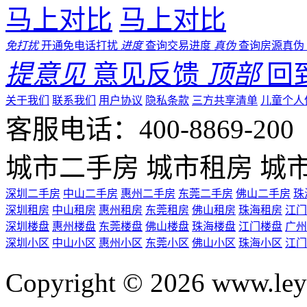
马上对比
马上对比
免打扰
开通免电话打扰
进度
查询交易进度
真伪
查询房源真伪
提意见
意见反馈
顶部
回
关于我们
联系我们
用户协议
隐私条款
三方共享清单
儿童个人
客服电话：400-8869-200 0
城市二手房
城市租房
城
深圳二手房
中山二手房
惠州二手房
东莞二手房
佛山二手房
珠
深圳租房
中山租房
惠州租房
东莞租房
佛山租房
珠海租房
江门
深圳楼盘
惠州楼盘
东莞楼盘
佛山楼盘
珠海楼盘
江门楼盘
广州
深圳小区
中山小区
惠州小区
东莞小区
佛山小区
珠海小区
江门
Copyright © 2026 ww