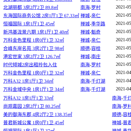
2021-05
北湖丽都 3房2厅2卫 89.8㎡
南海
-
罗村
2021-05
东海国际商务公馆 2房1厅1卫 67.33㎡
禅城
-
亲仁
2021-05
恒福国际 1房1厅1卫 45㎡
禅城
-
季华路
2021-05
新鸿基泷景六期 1房1厅1卫 40㎡
禅城
-
魁奇
2021-05
万科金色里程 1房0厅1卫 32㎡
禅城
-
亲仁
2021-05
合峰东岸名苑 3房2厅1卫 98㎡
顺德
-
容桂
2021-05
港宏世家 3房2厅2卫 126.7㎡
禅城
-
南庄
2021-05
时代倾城2房出租拎包入住
南海
-
罗村
2021-04
万科金色里程 1房0厅1卫 32㎡
禅城
-
亲仁
2021-04
万科A32 1房1厅1卫 34㎡
南海
-
千灯湖
2021-04
万科金域中央 1房1厅1卫 34㎡
南海
-
千灯湖
万科A32 1房1厅1卫 33㎡
南海
-
千
尚观嘉园 2房2厅1卫 80.25㎡
南海
-
罗
美的御海东郡 4房2厅2卫 138.35㎡
顺德
-
容
普君新城公寓 1房0厅1卫 45㎡
禅城
-
普
恒福国际 1房1厅1卫 37㎡
禅城
-
季