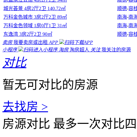
城光荟景 4房2厅2卫 140.72㎡
顺德
-
容
万科金色城市 3房2厅2卫 89㎡
南海
-
南
万科金色领域 1房0厅1卫 31㎡
南海
-
南
东逸湾 3房2厅2卫 90㎡
顺德
-
容
卖房
我要卖房或出租
APP
扫码下载APP
小程序
扫码进入小程序
淘房
淘房超人
关注
我关注的房源
对比
暂无可对比的房源
去找房 >
房源对比
最多一次对比四