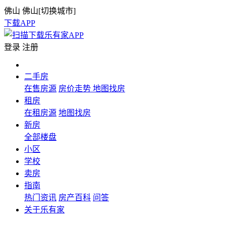
佛山
佛山[
切换城市
]
下载APP
登录
注册
二手房
在售房源
房价走势
地图找房
租房
在租房源
地图找房
新房
全部楼盘
小区
学校
卖房
指南
热门资讯
房产百科
问答
关于乐有家