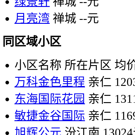
绿景轩
禅城
--元
月亮湾
禅城
--元
同区域小区
小区名称
所在片区
均价
万科金色里程
亲仁
12
东海国际花园
亲仁
13
敏捷金谷国际
亲仁
11
旭辉公元
汾江南
1302