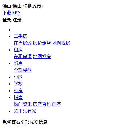
佛山
佛山[
切换城市
]
下载APP
登录
注册
二手房
在售房源
房价走势
地图找房
租房
在租房源
地图找房
新房
全部楼盘
小区
学校
卖房
指南
热门资讯
房产百科
问答
关于乐有家
免费查看全部成交信息