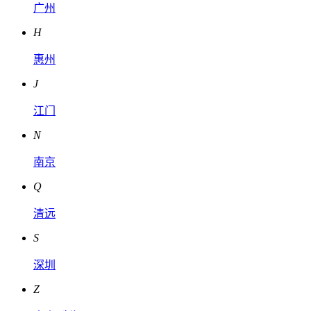
广州
H
惠州
J
江门
N
南京
Q
清远
S
深圳
Z