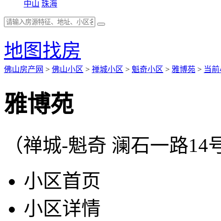
中山
珠海
地图找房
佛山房产网
>
佛山小区
>
禅城小区
>
魁奇小区
>
雅博苑
>
当前
雅博苑
（禅城-魁奇 澜石一路14
小区首页
小区详情