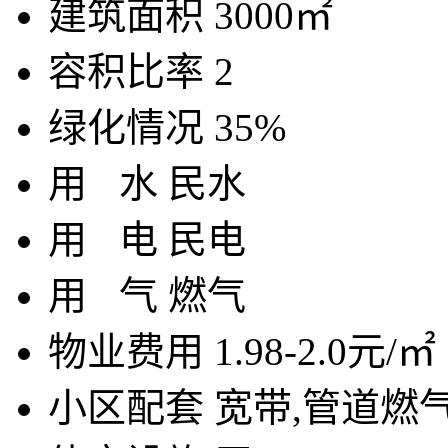
建筑面积
3000㎡
容积比率
2
绿化情况
35%
用
水
民水
用
电
民电
用
气
燃气
物业费用
1.98-2.0元/㎡
小区配套
宽带,管道燃