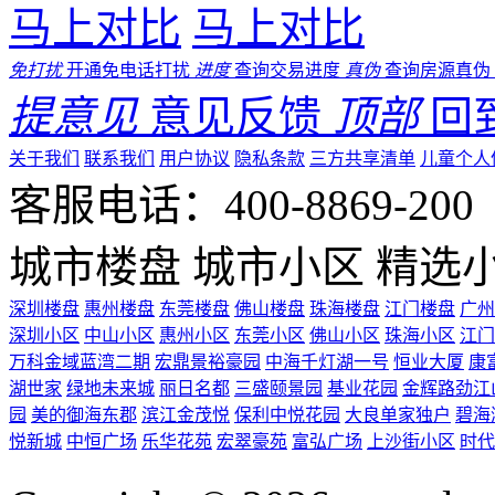
马上对比
马上对比
免打扰
开通免电话打扰
进度
查询交易进度
真伪
查询房源真伪
提意见
意见反馈
顶部
回
关于我们
联系我们
用户协议
隐私条款
三方共享清单
儿童个人
客服电话：400-8869-200 0
城市楼盘
城市小区
精选
深圳楼盘
惠州楼盘
东莞楼盘
佛山楼盘
珠海楼盘
江门楼盘
广州
深圳小区
中山小区
惠州小区
东莞小区
佛山小区
珠海小区
江门
万科金域蓝湾二期
宏鼎景裕豪园
中海千灯湖一号
恒业大厦
康
湖世家
绿地未来城
丽日名都
三盛颐景园
基业花园
金辉路劲江
园
美的御海东郡
滨江金茂悦
保利中悦花园
大良单家独户
碧海
悦新城
中恒广场
乐华花苑
宏翠豪苑
富弘广场
上沙街小区
时代