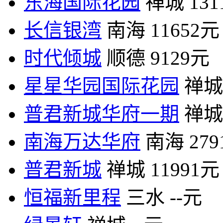
东海国际花园
禅城
13
长信银湾
南海
11652元
时代倾城
顺德
9129元
星星华园国际花园
禅城
普君新城华府一期
禅城
南海万达华府
南海
27
普君新城
禅城
11991元
恒福新里程
三水
--元