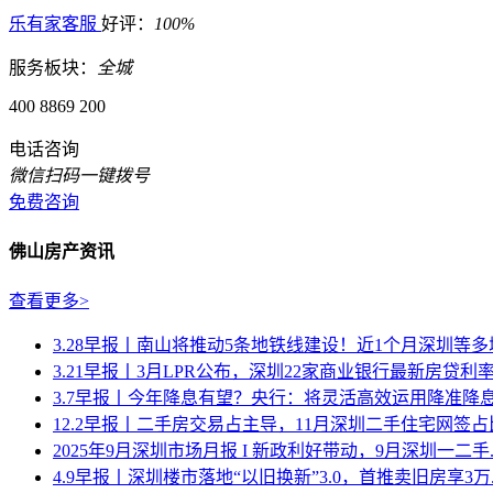
乐有家客服
好评：
100%
服务板块：
全城
400 8869 200
电话咨询
微信扫码一键拨号
免费咨询
佛山房产资讯
查看更多>
3.28早报丨南山将推动5条地铁线建设！近1个月深圳等多城密
3.21早报丨3月LPR公布，深圳22家商业银行最新房贷利率.
3.7早报丨今年降息有望？央行：将灵活高效运用降准降息等
12.2早报丨二手房交易占主导，11月深圳二手住宅网签占比达
2025年9月深圳市场月报 I 新政利好带动，9月深圳一二手..
4.9早报丨深圳楼市落地“以旧换新”3.0，首推卖旧房享3万..