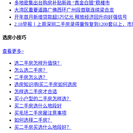
多地密集出台购房补贴新政 “真金白银”稳楼市
大湾区重要道路广佛西环广州段首联连续梁合龙
开年首月新增贷款超5万亿元 释放经济回升向好强信号
2.18早报丨上周深圳二手房录得量恢复到1200套以上，市场.
选房小技巧
查看更多>
选二手房怎样升值快？
怎么选二手房？
二手房怎么选？
选房知识|购买二手房如何选房
怎样选二手房才合适
买小户型的二手房怎样选？
买二手房选什么地段好
买毛坯二手房屋注意事项
如何选择二手房？
买二手房买选什么地段好？