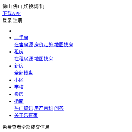
佛山
佛山[
切换城市
]
下载APP
登录
注册
二手房
在售房源
房价走势
地图找房
租房
在租房源
地图找房
新房
全部楼盘
小区
学校
卖房
指南
热门资讯
房产百科
问答
关于乐有家
免费查看全部成交信息