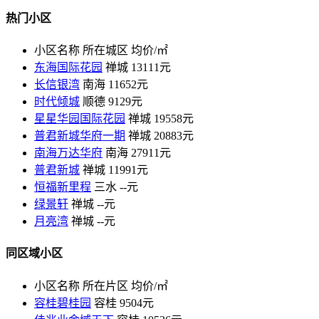
热门小区
小区名称
所在城区
均价/㎡
东海国际花园
禅城
13111元
长信银湾
南海
11652元
时代倾城
顺德
9129元
星星华园国际花园
禅城
19558元
普君新城华府一期
禅城
20883元
南海万达华府
南海
27911元
普君新城
禅城
11991元
恒福新里程
三水
--元
绿景轩
禅城
--元
月亮湾
禅城
--元
同区域小区
小区名称
所在片区
均价/㎡
容桂碧桂园
容桂
9504元