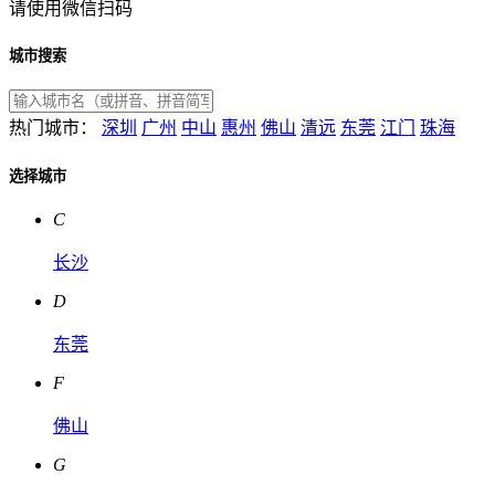
请使用微信扫码
城市搜索
热门城市：
深圳
广州
中山
惠州
佛山
清远
东莞
江门
珠海
选择城市
C
长沙
D
东莞
F
佛山
G