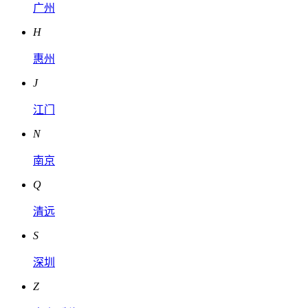
广州
H
惠州
J
江门
N
南京
Q
清远
S
深圳
Z