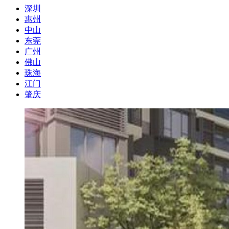
深圳
惠州
中山
东莞
广州
佛山
珠海
江门
肇庆