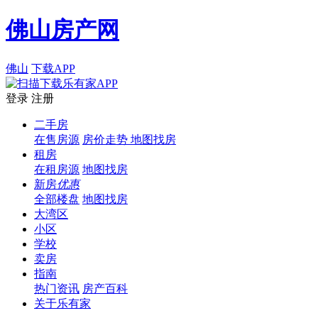
佛山房产网
佛山
下载APP
登录
注册
二手房
在售房源
房价走势
地图找房
租房
在租房源
地图找房
新房
优惠
全部楼盘
地图找房
大湾区
小区
学校
卖房
指南
热门资讯
房产百科
关于乐有家