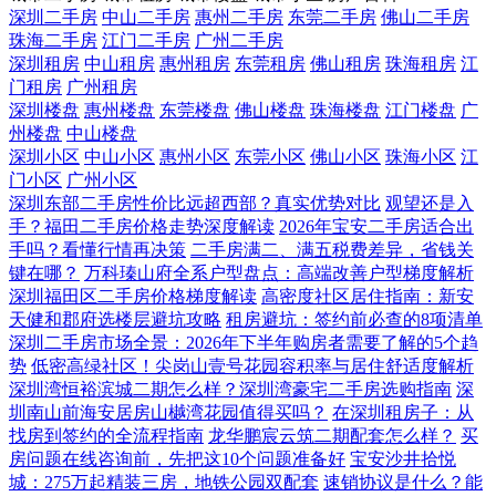
深圳二手房
中山二手房
惠州二手房
东莞二手房
佛山二手房
珠海二手房
江门二手房
广州二手房
深圳租房
中山租房
惠州租房
东莞租房
佛山租房
珠海租房
江
门租房
广州租房
深圳楼盘
惠州楼盘
东莞楼盘
佛山楼盘
珠海楼盘
江门楼盘
广
州楼盘
中山楼盘
深圳小区
中山小区
惠州小区
东莞小区
佛山小区
珠海小区
江
门小区
广州小区
深圳东部二手房性价比远超西部？真实优势对比
观望还是入
手？福田二手房价格走势深度解读
2026年宝安二手房适合出
手吗？看懂行情再决策
二手房满二、满五税费差异，省钱关
键在哪？
万科瑧山府全系户型盘点：高端改善户型梯度解析
深圳福田区二手房价格梯度解读
高密度社区居住指南：新安
天健和郡府选楼层避坑攻略
租房避坑：签约前必查的8项清单
深圳二手房市场全景：2026年下半年购房者需要了解的5个趋
势
低密高绿社区！尖岗山壹号花园容积率与居住舒适度解析
深圳湾恒裕滨城二期怎么样？深圳湾豪宅二手房选购指南
深
圳南山前海安居房山樾湾花园值得买吗？
在深圳租房子：从
找房到签约的全流程指南
龙华鹏宸云筑二期配套怎么样？
买
房问题在线咨询前，先把这10个问题准备好
宝安沙井拾悦
城：275万起精装三房，地铁公园双配套
速销协议是什么？能