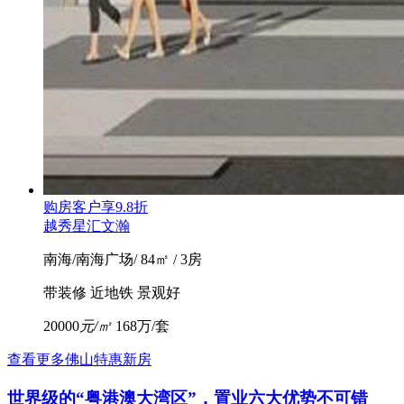
购房客户享9.8折
越秀星汇文瀚
南海/南海广场/ 84㎡ / 3房
带装修
近地铁
景观好
20000
元/㎡
168万/套
查看更多佛山特惠新房
世界级的“粤港澳大湾区”，置业六大优势不可错