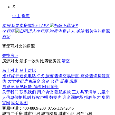
Z
中山
珠海
卖房
我要卖房或出租
APP
扫码下载APP
小程序
扫码进入小程序
淘房
淘房超人
关注
我关注的房源
对比
暂无可对比的房源
去找房 >
房源对比
最多一次对比四套房源
清空
马上对比
马上对比
免打扰
开通免电话打扰
进度
查询交易进度
真伪
查询房源真
伪
大学生租房免佣金
名企
合作
反腐
倡廉
提意见
意见反馈
顶部
回到顶部
关于我们
联系我们
用户协议
隐私条款
三方共享清单
儿童个
人信息保护规则
版权声明
数据声明
名词解释
招聘英才
集团
官网
网站地图
客服电话：400-8869-200 0755-33942046
城市二手房
城市租房
城市楼盘
城市小区
房产百科