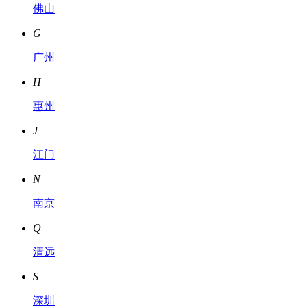
佛山
G
广州
H
惠州
J
江门
N
南京
Q
清远
S
深圳