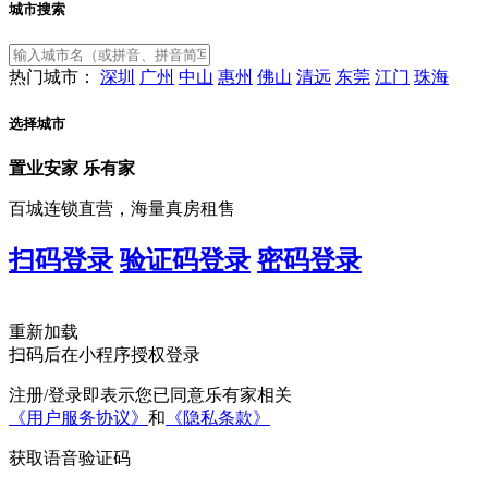
城市搜索
热门城市：
深圳
广州
中山
惠州
佛山
清远
东莞
江门
珠海
选择城市
置业安家
乐有家
百城连锁直营，海量真房租售
扫码登录
验证码登录
密码登录
重新加载
扫码后在小程序授权登录
注册/登录即表示您已同意乐有家相关
《用户服务协议》
和
《隐私条款》
获取语音验证码